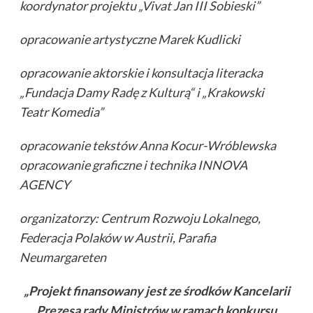
koordynator projektu „Vivat Jan III Sobieski”
opracowanie artystyczne Marek Kudlicki
opracowanie aktorskie i konsultacja literacka
„Fundacja Damy Rad
ę
z Kultur
ą
“ i „Krakowski
Teatr Komedia”
opracowanie tekstów Anna Kocur-Wróblewska
opracowanie graficzne i technika INNOVA
AGENCY
organizatorzy: Centrum Rozwoju Lokalnego,
Federacja Polaków w Austrii, Parafia
Neumargareten
„Projekt finansowany jest ze
ś
rodków Kancelarii
Prezesa rady Ministrów w ramach konkursu