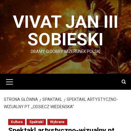
Przejdź
do
VIVAT JAN III
treści
SOBIESKI
DBAMY O DOBRY WIZERUNEK POLSKI
Menu
główne
STRONA GŁÓWNA
SPAKTAKL
SPEKTAKL ARTYSTYCZNO-
WIZUALNY PT. „ODSIECZ WIEDEŃSKA”
Kultura
Spaktakl
Wybrane
Spektakl artystyczno-wizualny pt.