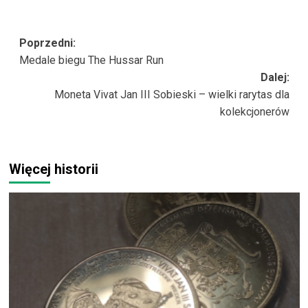
Zobacz
Poprzedni:
Medale biegu The Hussar Run
wpisy
Dalej:
Moneta Vivat Jan III Sobieski – wielki rarytas dla
kolekcjonerów
Więcej historii