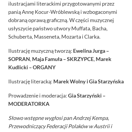
ilustracjami literackimi przygotowanymi przez
panią Annę Kocur-Wróblewską i wzbogaconymi
dobraną oprawą graficzną. W części muzycznej
usłyszycie państwo utwory Muffata, Bacha,
Schuberta, Masseneta, Mozarta i Clarka.
Ilustrację muzyczną tworzą:
Ewelina Jurga –
SOPRAN
,
Maja Famuła – SKRZYPCE
,
Marek
Kudlicki – ORGANY
Ilustrację literacką:
Marek Wolny i Gia Starzyńska
Prowadzenie i moderacja:
Gia Starzyński –
MODERATORKA
S
ł
owo wst
ę
pne wyg
ł
osi pan Andrzej Kempa,
Przewodnicz
ą
cy Federacji Polaków w Austrii i