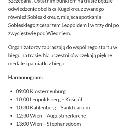
Szczepana. Ostatnim punktem na trasie będzie
odwiedzenie obeliska Kugelkreuz zwanego
również Sobieskikreuz, miejsca spotkania
Sobieskiego z cesarzem Leopoldem I w trzy dni po
zwycięstwie pod Wiedniem.
Organizatorzy zapraszają do wspólnego startu w
biegu na trasie. Na uczestników czekają piękne
medale i pamiątki z biegu.
Harmonogram:
09:00 Klosterneuburg
10:00 Leopoldsberg – Kościół
10:30 Kahlenberg – Sanktuarium
12:30 Wien – Augustinerkirche
13:00 Wien – Stephansdoom