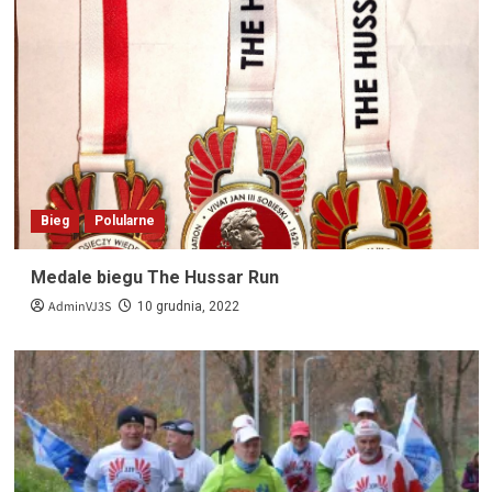
Bieg
Polularne
Medale biegu The Hussar Run
AdminVJ3S
10 grudnia, 2022