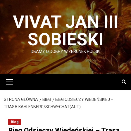
Przejdź
do
VIVAT JAN III
treści
SOBIESKI
DBAMY O DOBRY WIZERUNEK POLSKI
Menu
główne
STRONA GŁÓWNA
BIEG
BIEG ODSIECZY WIEDEŃSKIEJ –
TRASA KAHLENBERG/SCHWECHAT(AUT)
Bieg
Bieg Odsieczy Wiedeńskiej – Trasa