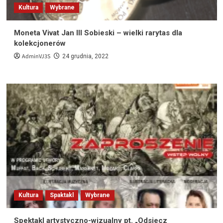
Kultura
Wybrane
Moneta Vivat Jan III Sobieski – wielki rarytas dla
kolekcjonerów
AdminVJ3S
24 grudnia, 2022
Kultura
Spaktakl
Wybrane
Spektakl artystyczno-wizualny pt. „Odsiecz