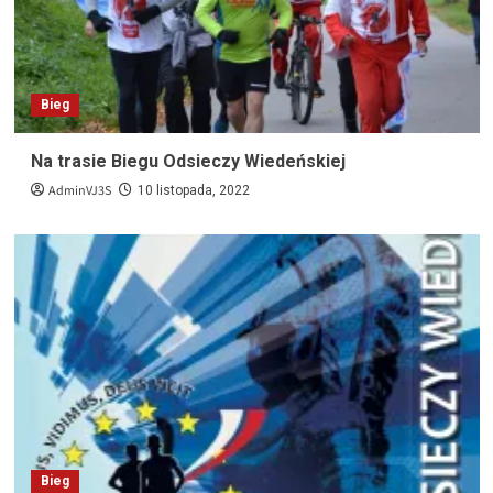
Bieg
Na trasie Biegu Odsieczy Wiedeńskiej
AdminVJ3S
10 listopada, 2022
Bieg