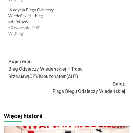
IX edycja Biegu Odsieczy
Wiedeńskiej – bieg
sztafetowy
30 września, 2022
W „Bieg"
Zobacz
Poprzedni:
Bieg Odsieczy Wiedeńskiej – Trasa
wpisy
Brzesław(CZ)/Kreuzenstein(AUT)
Dalej:
Flaga Biegu Odsieczy Wiedeńskiej
Więcej historii