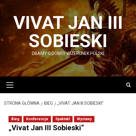
Przejdź
do
VIVAT JAN III
treści
SOBIESKI
DBAMY O DOBRY WIZERUNEK POLSKI
Menu
główne
STRONA GŁÓWNA
BIEG
„VIVAT JAN III SOBIESKI”
Bieg
Konferencje
Spaktakl
Wystawy
„Vivat Jan III Sobieski”