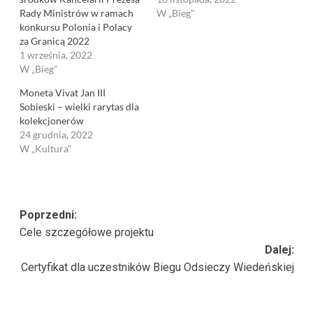
Rady Ministrów w ramach
W „Bieg"
konkursu Polonia i Polacy
za Granicą 2022
1 września, 2022
W „Bieg"
Moneta Vivat Jan III
Sobieski – wielki rarytas dla
kolekcjonerów
24 grudnia, 2022
W „Kultura"
Zobacz
Poprzedni:
Cele szczegółowe projektu
wpisy
Dalej:
Certyfikat dla uczestników Biegu Odsieczy Wiedeńskiej